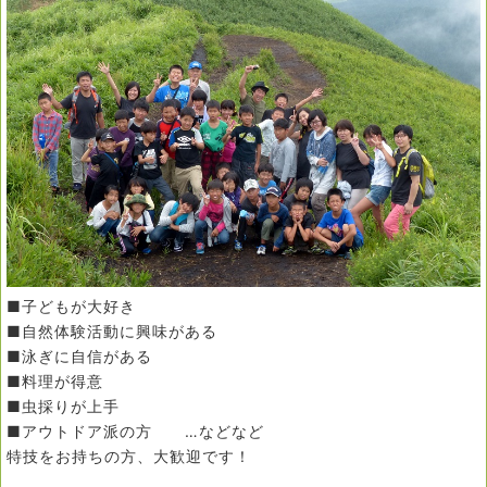
■子どもが大好き
■自然体験活動に興味がある
■泳ぎに自信がある
■料理が得意
■虫採りが上手
■アウトドア派の方 …などなど
特技をお持ちの方、大歓迎です！