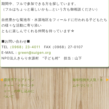
期間中、フルで参加できる方を探しています。
（フルはちょっと厳しいかも…という方も御相談ください）
自然豊かな菊池市・水源地区をフィールドに行われる子どもたち
の様々な活動に寄り添い
ともに楽しんでくれる仲間を待っています☆
■お問い合わせ■
TEL
（0968）23-4011
FAX（0968）27-0107
E-MAIL：
green@suigen.org
NPO法人きらり水源村 ”子ども村” 担当：山下
原井手下りアドベン
毎年恒例大人気！キ
チャー「イデベンチ
ムチづくり！
ャー」の申し込みに
ついて