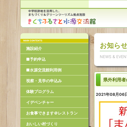
お知ら
施設紹介
NEWS & EVEN
■予約申込
■水源交流館利用例
県外利用者
視察・見学の申込み
体験プログラム
2021年08月06
イデベンチャー
お食事できます＠レストラン
おいしい村づくり