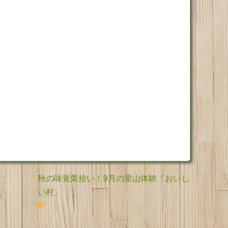
秋の味覚栗拾い！9月の里山体験「おいし
い村」