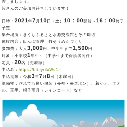
喫しましょう。
皆さんのご参加お待ちしています！
2021
7
10
10：00
16：00
日時：
年
月
日（土）
開始～
終了
予定
集合場所：きくちふるさと水源交流館とその周辺
体験内容：田んぼ管理、竹そうめんづくり
3,000
1,500
参加費：大人
円、中学生まで
円
1
対象：小学校
年生～（中学生まで保護者同伴）
20
定員：
名（先着順）
申込み：
https://bit.ly/3xWd1ir
3
7
8
申込期限：令和
年
月
日（木曜日）
準備物：汚れても良い服装（長袖・長ズボン）、着がえ、タオ
ル、軍手、帽子雨具（レインコート）など