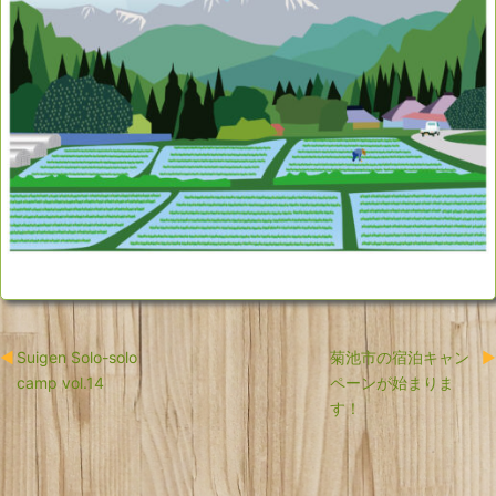
Suigen Solo-solo
菊池市の宿泊キャン
camp vol.14
ペーンが始まりま
す！