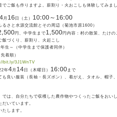
釜でご飯も作りますよ。薪割り・火おこしも体験してみま
4
16
10:00～16:00
月
日（土）
ふるさと水源交流館とその周辺（菊池市原1600）
2,500
1,500
円、中学生まで
円
内容：村の散策、たけの
くり、薪割り、火起こし
1年生～（中学生まで保護者同伴）
（先着順）
://bit.ly/3J1WnTV
4
14
16:00
22年
月
日（木曜日）
まで
ても良い服装（長袖・長ズボン）、着がえ、タオル、帽子
」では、自分たちで収穫した農作物やつくったご飯をおい
ただいています。
いたします。