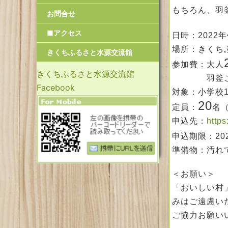
もちろん、羽
お問合せ
■アクセス
日時：2022年
場所：きくち
きくちふるさと水源交流館
参加費：大人
きくちふるさと水源交流館
羽釜ご飯づ
Facebook
対象：小学校
20
定員：
名
申込先：
https
申込期限：20
準備物：汚れ
＜お願い＞
「おいしい村
みはご遠慮い
ご協力お願い