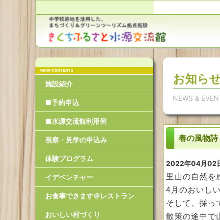
お知ら
施設紹介
NEWS & EVEN
■予約申込
■水源交流館利用例
春の風物詩
視察・見学の申込み
体験プログラム
2022年04月02
里山の自然を
イデベンチャー
4月のおいし
お食事できます＠レストラン
そして、採っ
おいしい村づくり
散策の途中で