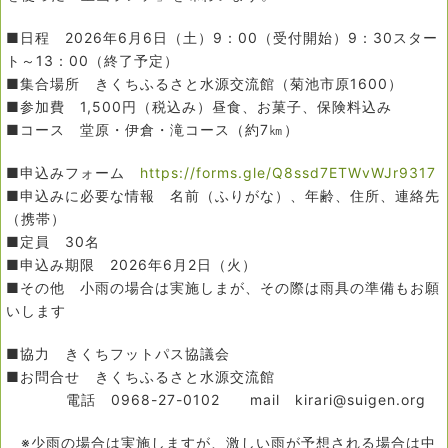
■日程 2026年6月6日（土）9：00（受付開始）9：30スター
ト～13：00（終了予定）
■集合場所 きくちふるさと水源交流館（菊池市原1600）
■参加費 1,500円（税込み）昼食、お菓子、保険料込み
■コース 堂原・伊倉・滝コース（約7㎞）
■申込みフォーム
https://forms.gle/Q8ssd7ETWvWJr9317
■申込みに必要な情報 名前（ふりがな）、年齢、住所、連絡先
（携帯）
■定員 30名
■申込み期限 2026年6月2日（火）
■その他 小雨の場合は実施しまが、その際は雨具の準備もお願
いします
■協力 きくちフットパス協議会
■お問合せ きくちふるさと水源交流館
電話 0968-27-0102 mail kirari@suigen.org
※少雨の場合は実施しますが、激しい雨が予想される場合は中